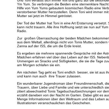
Und Toni verlässt sich immer voll und ganz auf die beson
Ym Yum. So verbringen die Beiden eine sternenklare Nacht 
Hilfe von Yum Yums gebautem kosmischen Radio eine Verb
verstorbener Mutter herzustellen. Denn Toni wird immer mi
Mutter sei jetzt im Himmel getröstet.
Der Tod der Mutter hat Toni in eine Art Erstarrung versetzt. 
kann nicht trauern. Alle ihre Hoffnung setzt sie nun auf Y
Radio.
Zur großen Überraschung der beiden Mädchen bekommen si
aus dem Weltall, allerdings nicht von Tonis Mutter, sondern
Zanna auf der ISS, die um die Erde kreist.
Es ergeben sie mehrere spannende Gespräche mit der Astro
Mädchen erfahren viel über das Leben auf der ISS. Nebenbe
Unmengen an Snacks und Süßigkeiten, die sie die Tage zuvo
am Morgen schlafen sie ein.
Am nächsten Tag geht es Toni endlich besser, sie ist aus i
und kann nun auch ihre Trauer zulassen.
Ein wunderbarer Jugendroman über Freundinnenschaft, die
Trauern, über Liebe und Familie und wie unterschiedlich s
zitiert abwechselnd Tonis Tagebuchaufzeichnungen vor dem
erzählt daneben von der Nacht im Garten. Dabei gibt es a
Menge Informationen über den Weltraum und das Leben au
Illustrationen veranschaulichen das Geschehen.