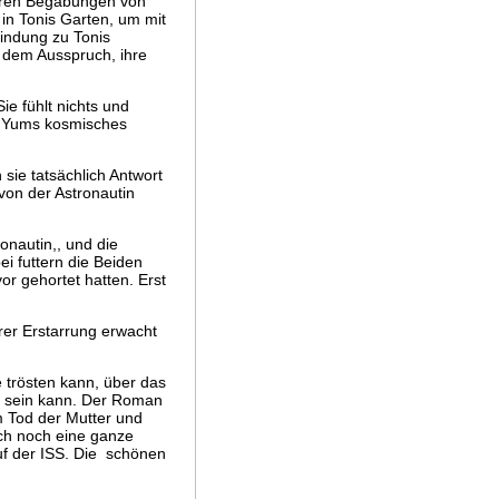
deren Begabungen von
in Tonis Garten, um mit
indung zu Tonis
t dem Ausspruch, ihre
Sie fühlt nichts und
um Yums kosmisches
e tatsächlich Antwort
 von der Astronautin
nautin,, und die
i futtern die Beiden
r gehortet hatten. Erst
hrer Erstarrung erwacht
 trösten kann, über das
ie sein kann. Der Roman
 Tod der Mutter und
uch noch eine ganze
f der ISS. Die schönen