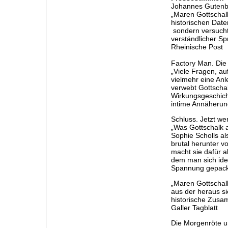
Johannes Gutenb
„Maren Gottschalk 
historischen Date
sondern versucht
verständlicher Sp
Rheinische Post
Factory Man. Die
„Viele Fragen, au
vielmehr eine Anl
verwebt Gottscha
Wirkungsgeschich
intime Annäherun
Schluss. Jetzt we
„Was Gottschalk a
Sophie Scholls al
brutal herunter v
macht sie dafür 
dem man sich ide
Spannung gepackt
„Maren Gottschalk
aus der heraus s
historische Zusa
Galler Tagblatt
Die Morgenröte u