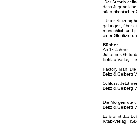
„Der Autorin geli
dass Jugendliche
südafrikanischer
„Unter Nutzung b
gelungen, über d
menschlich und po
einer Glorifizieru
Bücher
Ab 14 Jahren
Johannes Gutenb
Böhlau Ve
Factory Man. Die
Beltz & Gel
Schluss. Jetzt we
Beltz & Gel
Die Morgenröte u
Beltz & Gel
Es brennt das Le
Kitab-Ver