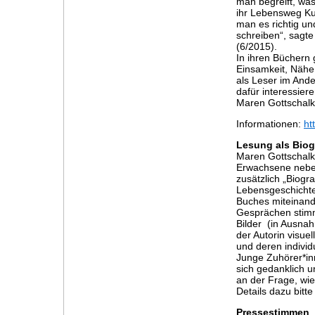
man begreift, was
ihr Lebensweg Ku
man es richtig un
schreiben“, sagt
(6/2015).
In ihren Büchern 
Einsamkeit, Nähe
als Leser im Ande
dafür interessie
Maren Gottschalk 
Informationen:
ht
Lesung als Biog
Maren Gottschalk 
Erwachsene neben
zusätzlich „Biogr
Lebensgeschichte
Buches miteinand
Gesprächen stimmt
Bilder (in Ausnah
der Autorin visuel
und deren indivi
Junge Zuhörer*in
sich gedanklich u
an der Frage, wie
Details dazu bitt
Pressestimmen