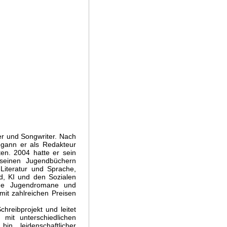
ger und Songwriter. Nach
egann er als Redakteur
en. 2004 hatte er sein
seinen Jugendbüchern
Literatur und Sprache,
d, KI und den Sozialen
eiche Jugendromane und
mit zahlreichen Preisen
chreibprojekt und leitet
mit unterschiedlichen
n leidenschaftlicher