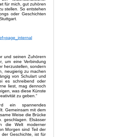
t für mich, gut zuhören
 stellen. So entstehen
Songs oder Geschichten
Stuttgart.
ef=page_internal
r und seinen Zuhörern
nur, um eine Verbindung
r herzustellen, sondern
n, neugierig zu machen
ängig von Schulart und
sei es schreibend oder
rne liest, mag dennoch
eigen, was diese Künste
eativität zu geben.“
ird ein spannendes
hlt. Gemeinsam mit dem
altsame Weise die Brücke
 geschlagen. Elsässer
 in die Welt moderner
on Morgen sind Teil der
der Geschichte, ist für