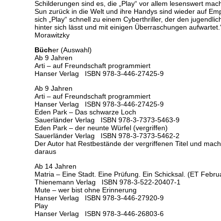
Schilderungen sind es, die „Play“ vor allem lesenswert ma
Sun zurück in die Welt und ihre Handys sind wieder auf Emp
sich „Play“ schnell zu einem Cyberthriller, der den jugendli
hinter sich lässt und mit einigen Überraschungen aufwartet.“
Morawitzky
Büch
er (Auswahl)
Ab 9 Jahren
Arti – auf Freundschaft programmiert
Hanser Verlag ISBN 978-3-446-27425-9 
Ab 9 Jahren
Arti – auf Freundschaft programmiert
Hanser Verlag ISBN 978-3-446-27425-9 
Eden Park – Das schwarze Loch
Sauerländer Verlag ISBN 978-3-7373-5463-9
Eden Park – der neunte Würfel (vergriffen)
Sauerländer Verlag ISBN 978-3-7373-5462-2
Der Autor hat Restbestände der vergriffenen Titel und mac
daraus
Ab 14 Jahren
Matria – Eine Stadt. Eine Prüfung. Ein Schicksal. (ET Febru
Thienemann Verlag ISBN 978-3-522-20407-1
Mute – wer bist ohne Erinnerung
Hanser Verlag ISBN 978-3-446-27920-9 
Play
Hanser Verlag ISBN 978-3-446-26803-6 