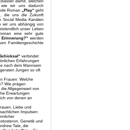
Elsässer damit, welchen
 wie wir uns dadurch
nende Roman
„Play“
geht
 die uns die Zukunft
en Social Media Kanälen
n wir uns abhängig von
etztendlich unser Leben
Roman eine sehr gute
 Erinnerung?“
werden
siven Familiengeschichte
 Schicksal“
verbindet
önlichen Erfahrungen
rage nach dem Mannsein
geraten Jungen so oft
?
en Frauen: Welche
ne? Wie prägen
 die Allgegenwart von
lche Erwartungen
sich von denen an
trauen, Liebe und
t sachlichen Impulsen:
nnlicher
estosteron, Genetik und
ndrew Tate, die