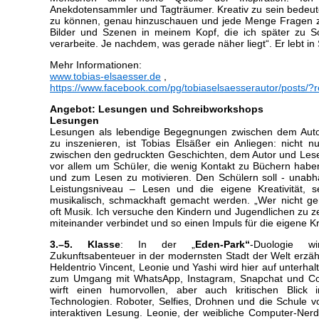
Anekdotensammler und Tagträumer. Kreativ zu sein bedeute
zu können, genau hinzuschauen und jede Menge Fragen zu
Bilder und Szenen in meinem Kopf, die ich später zu 
verarbeite. Je nachdem, was gerade näher liegt“. Er lebt in 
Mehr Informationen:
www.tobias-elsaesser.de
,
https://www.facebook.com/pg/tobiaselsaesserautor/posts/?r
Angebot: Lesungen und Schreibworkshops
Lesungen
Lesungen als lebendige Begegnungen zwischen dem Auto
zu inszenieren, ist Tobias Elsäßer ein Anliegen: nicht 
zwischen den gedruckten Geschichten, dem Autor und Lese
vor allem um Schüler, die wenig Kontakt zu Büchern habe
und zum Lesen zu motivieren. Den Schülern soll - unabh
Leistungsniveau – Lesen und die eigene Kreativität, 
musikalisch, schmackhaft gemacht werden. „Wer nicht ge
oft Musik. Ich versuche den Kindern und Jugendlichen zu z
miteinander verbindet und so einen Impuls für die eigene Kr
3.–5. Klasse
: In der „
Eden-Park“
-Duologie w
Zukunftsabenteuer in der modernsten Stadt der Welt erzä
Heldentrio Vincent, Leonie und Yashi wird hier auf unterh
zum Umgang mit WhatsApp, Instagram, Snapchat und Co.
wirft einen humorvollen, aber auch kritischen Blick
Technologien. Roboter, Selfies, Drohnen und die Schule v
interaktiven Lesung. Leonie, der weibliche Computer-Nerd 