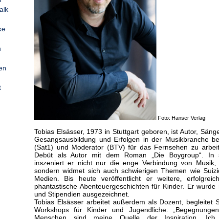
alk
ke
n
en
t
Foto: Hanser Verlag
Tobias Elsässer, 1973 in Stuttgart geboren, ist Autor, Sän
Gesangsausbildung und Erfolgen in der Musikbranche b
(Sat1) und Moderator (BTV) für das Fernsehen zu arbeit
Debüt als Autor mit dem Roman „Die Boygroup“. In 
inszeniert er nicht nur die enge Verbindung von Musik, 
sondern widmet sich auch schwierigen Themen wie Suizi
Medien. Bis heute veröffentlicht er weitere, erfolgr
phantastische Abenteuergeschichten für Kinder. Er wurde 
und Stipendien ausgezeichnet.
Tobias Elsässer arbeitet außerdem als Dozent, begleitet S
Workshops für Kinder und Jugendliche: „Begegnungen 
Menschen sind meine Quelle der Inspiration. Ich bi