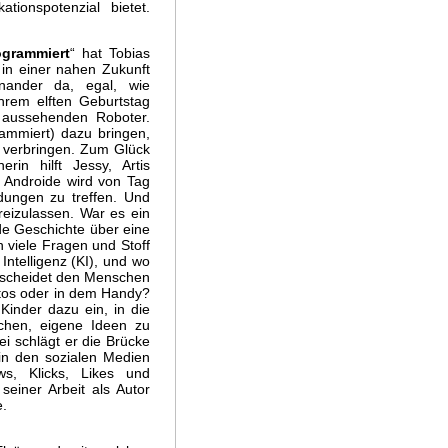
tionspotenzial bietet.
ogrammiert
“ hat Tobias
in einer nahen Zukunft
inander da, egal, wie
 ihrem elften Geburtstag
 aussehenden Roboter.
rammiert) dazu bringen,
zu verbringen. Zum Glück
rin hilft Jessy, Artis
 Androide wird von Tag
idungen zu treffen. Und
freizulassen. War es ein
e Geschichte über eine
 viele Fragen und Stoff
Intelligenz (KI), und wo
erscheidet den Menschen
utos oder in dem Handy?
Kinder dazu ein, in die
uchen, eigene Ideen zu
i schlägt er die Brücke
in den sozialen Medien
s, Klicks, Likes und
einer Arbeit als Autor
le.