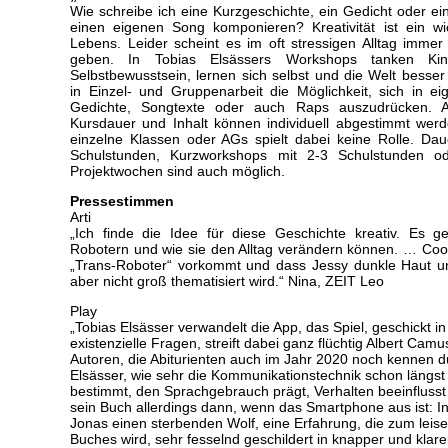
Wie schreibe ich eine Kurzgeschichte, ein Gedicht oder 
einen eigenen Song komponieren? Kreativität ist ein wic
Lebens. Leider scheint es im oft stressigen Alltag immer
geben. In Tobias Elsässers Workshops tanken Kin
Selbstbewusstsein, lernen sich selbst und die Welt bess
in Einzel- und Gruppenarbeit die Möglichkeit, sich in e
Gedichte, Songtexte oder auch Raps auszudrücken. A
Kursdauer und Inhalt können individuell abgestimmt werd
einzelne Klassen oder AGs spielt dabei keine Rolle. Dau
Schulstunden, Kurzworkshops mit 2-3 Schulstunden o
Projektwochen sind auch möglich.
Pressestimmen
Arti
„Ich finde die Idee für diese Geschichte kreativ. Es
Robotern und wie sie den Alltag verändern können. … Cool 
„Trans-Roboter“ vorkommt und dass Jessy dunkle Haut u
aber nicht groß thematisiert wird.“ Nina, ZEIT Leo
Play
„Tobias Elsässer verwandelt die App, das Spiel, geschickt i
existenzielle Fragen, streift dabei ganz flüchtig Albert C
Autoren, die Abiturienten auch im Jahr 2020 noch kennen dü
Elsässer, wie sehr die Kommunikationstechnik schon läng
bestimmt, den Sprachgebrauch prägt, Verhalten beeinflusst 
sein Buch allerdings dann, wenn das Smartphone aus ist: I
Jonas einen sterbenden Wolf, eine Erfahrung, die zum leise
Buches wird, sehr fesselnd geschildert in knapper und klar