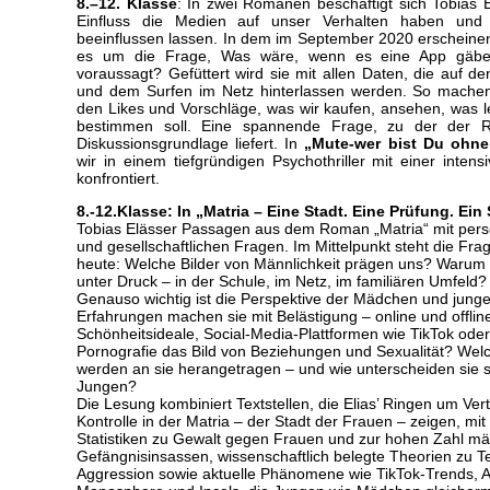
8.–12. Klasse
: In zwei Romanen beschäftigt sich Tobias 
Einfluss die Medien auf unser Verhalten haben und
beeinflussen lassen. In dem im September 2020 erschei
es um die Frage, Was wäre, wenn es eine App gäbe,
voraussagt? Gefüttert wird sie mit allen Daten, die auf d
und dem Surfen im Netz hinterlassen werden. So mache
den Likes und Vorschläge, was wir kaufen, ansehen, was l
bestimmen soll. Eine spannende Frage, zu der der 
Diskussionsgrundlage liefert. In
„Mute-wer bist Du ohne
wir in einem tiefgründigen Psychothriller mit einer inten
konfrontiert.
8.-12.Klasse: In „Matria – Eine Stadt. Eine Prüfung. Ein
Tobias Elässer Passagen aus dem Roman „Matria“ mit pers
und gesellschaftlichen Fragen. Im Mittelpunkt steht die F
heute: Welche Bilder von Männlichkeit prägen uns? Warum 
unter Druck – in der Schule, im Netz, im familiären Umfeld
Genauso wichtig ist die Perspektive der Mädchen und jung
Erfahrungen machen sie mit Belästigung – online und offli
Schönheitsideale, Social-Media-Plattformen wie TikTok oder
Pornografie das Bild von Beziehungen und Sexualität? We
werden an sie herangetragen – und wie unterscheiden sie 
Jungen?
Die Lesung kombiniert Textstellen, die Elias’ Ringen um Ver
Kontrolle in der Matria – der Stadt der Frauen – zeigen, mi
Statistiken zu Gewalt gegen Frauen und zur hohen Zahl mä
Gefängnisinsassen, wissenschaftlich belegte Theorien zu T
Aggression sowie aktuelle Phänomene wie TikTok-Trends, A