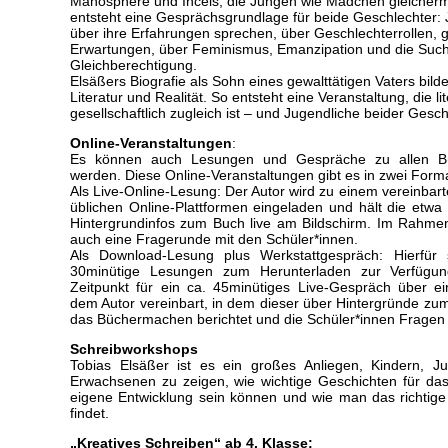
Manosphere und Incels, die Jungen wie Mädchen gleicherm
entsteht eine Gesprächsgrundlage für beide Geschlechter:
über ihre Erfahrungen sprechen, über Geschlechterrollen, 
Erwartungen, über Feminismus, Emanzipation und die Suc
Gleichberechtigung.
Elsäßers Biografie als Sohn eines gewalttätigen Vaters bild
Literatur und Realität. So entsteht eine Veranstaltung, die li
gesellschaftlich zugleich ist – und Jugendliche beider Gesch
Online-Veranstaltungen
:
Es können auch Lesungen und Gespräche zu allen Bü
werden. Diese Online-Veranstaltungen gibt es in zwei Form
Als Live-Online-Lesung: Der Autor wird zu einem vereinbar
üblichen Online-Plattformen eingeladen und hält die etwa
Hintergrundinfos zum Buch live am Bildschirm. Im Rahmen
auch eine Fragerunde mit den Schüler*innen.
Als Download-Lesung plus Werkstattgespräch: Hierfür 
30minütige Lesungen zum Herunterladen zur Verfügung
Zeitpunkt für ein ca. 45minütiges Live-Gespräch über ei
dem Autor vereinbart, in dem dieser über Hintergründe zum
das Büchermachen berichtet und die Schüler*innen Fragen 
Schreibworkshops
Tobias Elsäßer ist es ein großes Anliegen, Kindern, J
Erwachsenen zu zeigen, wie wichtige Geschichten für da
eigene Entwicklung sein können und wie man das richtige 
findet.
„Kreatives Schreiben“ ab 4. Klasse: