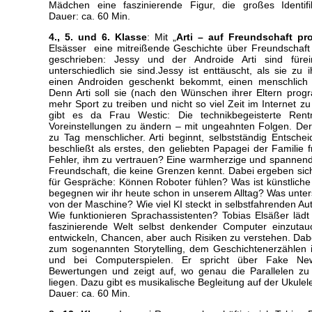
Mädchen eine faszinierende Figur, die großes Identifika
Dauer: ca. 60 Min.
4., 5. und 6. Klasse
: Mit „
Arti – auf Freundschaft pr
Elsässer eine mitreißende Geschichte über Freundschaft 
geschrieben: Jessy und der Androide Arti sind füre
unterschiedlich sie sind.Jessy ist enttäuscht, als sie zu
einen Androiden geschenkt bekommt, einen menschlich
Denn Arti soll sie (nach den Wünschen ihrer Eltern prog
mehr Sport zu treiben und nicht so viel Zeit im Internet 
gibt es da Frau Westic: Die technikbegeisterte Rentne
Voreinstellungen zu ändern – mit ungeahnten Folgen. Der
zu Tag menschlicher. Arti beginnt, selbstständig Entsche
beschließt als erstes, den geliebten Papagei der Familie 
Fehler, ihm zu vertrauen? Eine warmherzige und spannend
Freundschaft, die keine Grenzen kennt. Dabei ergeben sich
für Gespräche: Können Roboter fühlen? Was ist künstliche 
begegnen wir ihr heute schon in unserem Alltag? Was unt
von der Maschine? Wie viel KI steckt in selbstfahrenden A
Wie funktionieren Sprachassistenten? Tobias Elsäßer lädt 
faszinierende Welt selbst denkender Computer einzuta
entwickeln, Chancen, aber auch Risiken zu verstehen. Dabe
zum sogenannten Storytelling, dem Geschichtenerzählen 
und bei Computerspielen. Er spricht über Fake New
Bewertungen und zeigt auf, wo genau die Parallelen zu s
liegen. Dazu gibt es musikalische Begleitung auf der Ukule
Dauer: ca. 60 Min.