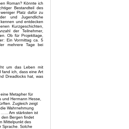
einen Roman? Könnte ich
htiger Bestandteil des
 weniger Platz dafür zu
der und Jugendliche
er kennen und entdecken
igenen Kurzgeschichten,
nzahl der Teilnehmer,
en. Ob für Projekttage,
er: Ein Vormittag ca. 5
der mehrere Tage bei
 geht um das Leben mit
fand ich, dass eine Art
nd Dreadlocks hat, was
n eine Metapher für
amus und Hermann Hesse,
rften. Zugleich zeigt
st die Wahrnehmung
…... Am stärksten ist
n den Bergen findet
n Mittelpunkt des
er Sprache. Solche