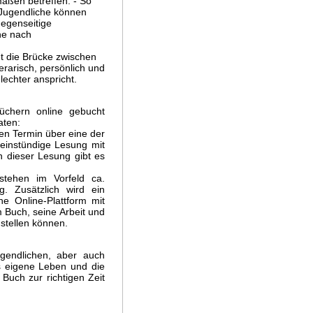
aßen betreffen. - So
 Jugendliche können
gegenseitige
he nach
et die Brücke zwischen
terarisch, persönlich und
lechter anspricht.
chern online gebucht
aten:
ten Termin über eine der
 einstündige Lesung mit
 dieser Lesung gibt es
stehen im Vorfeld ca.
. Zusätzlich wird ein
ne Online-Plattform mit
 Buch, seine Arbeit und
stellen können.
ugendlichen, aber auch
s eigene Leben und die
Buch zur richtigen Zeit